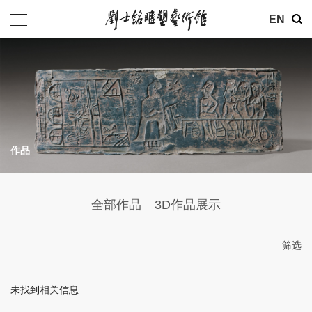
其他
EN
基金会
介绍
公告
作品
参观
地址：北京市朝阳区育慧里3号
全部作品
3D作品展示
联系电话：010-84630465
电子邮箱：ymysyjzx@163.com
筛选
微信公众号：刘士铭雕塑艺术馆
未找到相关信息