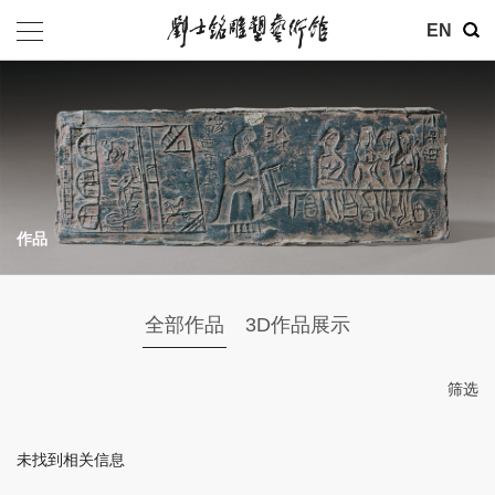
其他
EN
基金会
介绍
公告
作品
参观
地址：北京市朝阳区育慧里3号
全部作品
3D作品展示
联系电话：010-84630465
电子邮箱：ymysyjzx@163.com
筛选
微信公众号：刘士铭雕塑艺术馆
未找到相关信息