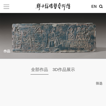
其他
EN
基金会
介绍
公告
作品
参观
地址：北京市朝阳区育慧里3号
全部作品
3D作品展示
联系电话：010-84630465
电子邮箱：ymysyjzx@163.com
筛选
微信公众号：刘士铭雕塑艺术馆