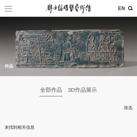
其他
EN
基金会
介绍
公告
作品
参观
地址：北京市朝阳区育慧里3号
全部作品
3D作品展示
联系电话：010-84630465
电子邮箱：ymysyjzx@163.com
筛选
微信公众号：刘士铭雕塑艺术馆
未找到相关信息