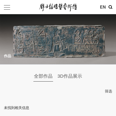
其他
EN
基金会
介绍
公告
作品
参观
地址：北京市朝阳区育慧里3号
全部作品
3D作品展示
联系电话：010-84630465
电子邮箱：ymysyjzx@163.com
筛选
微信公众号：刘士铭雕塑艺术馆
未找到相关信息