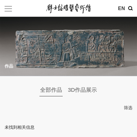
其他
EN
基金会
介绍
公告
作品
参观
地址：北京市朝阳区育慧里3号
全部作品
3D作品展示
联系电话：010-84630465
电子邮箱：ymysyjzx@163.com
筛选
微信公众号：刘士铭雕塑艺术馆
未找到相关信息