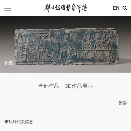
其他
EN
基金会
介绍
公告
作品
参观
地址：北京市朝阳区育慧里3号
全部作品
3D作品展示
联系电话：010-84630465
电子邮箱：ymysyjzx@163.com
筛选
微信公众号：刘士铭雕塑艺术馆
未找到相关信息