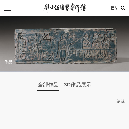
其他
EN
基金会
介绍
公告
作品
参观
地址：北京市朝阳区育慧里3号
全部作品
3D作品展示
联系电话：010-84630465
电子邮箱：ymysyjzx@163.com
筛选
微信公众号：刘士铭雕塑艺术馆