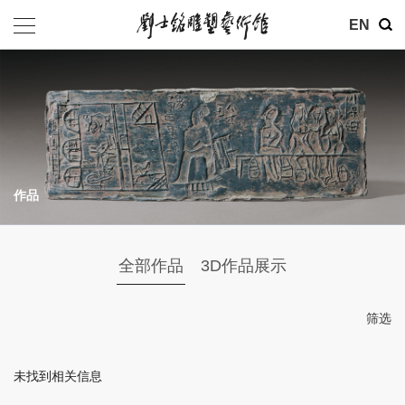
其他
EN
基金会
介绍
公告
作品
参观
地址：北京市朝阳区育慧里3号
全部作品
3D作品展示
联系电话：010-84630465
电子邮箱：ymysyjzx@163.com
筛选
微信公众号：刘士铭雕塑艺术馆
未找到相关信息