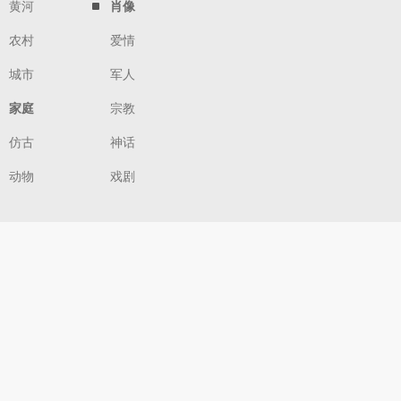
黄河
肖像
农村
爱情
城市
军人
家庭
宗教
仿古
神话
动物
戏剧