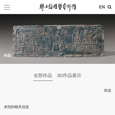
其他
EN
基金会
介绍
公告
作品
参观
地址：北京市朝阳区育慧里3号
全部作品
3D作品展示
联系电话：010-84630465
电子邮箱：ymysyjzx@163.com
筛选
微信公众号：刘士铭雕塑艺术馆
未找到相关信息