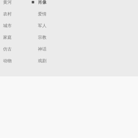
黄河
肖像
农村
爱情
城市
军人
家庭
宗教
仿古
神话
动物
戏剧