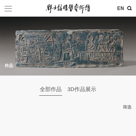
其他
EN
基金会
介绍
公告
作品
参观
地址：北京市朝阳区育慧里3号
全部作品
3D作品展示
联系电话：010-84630465
电子邮箱：ymysyjzx@163.com
筛选
微信公众号：刘士铭雕塑艺术馆