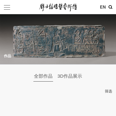
参观
EN
地址：北京市朝阳区育慧里3号
联系电话：010-84630465
电子邮箱：ymysyjzx@163.com
微信公众号：刘士铭雕塑艺术馆
作品
全部作品
3D作品展示
筛选