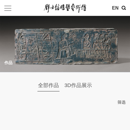
参观
EN
地址：北京市朝阳区育慧里3号
联系电话：010-84630465
电子邮箱：ymysyjzx@163.com
微信公众号：刘士铭雕塑艺术馆
作品
全部作品
3D作品展示
筛选