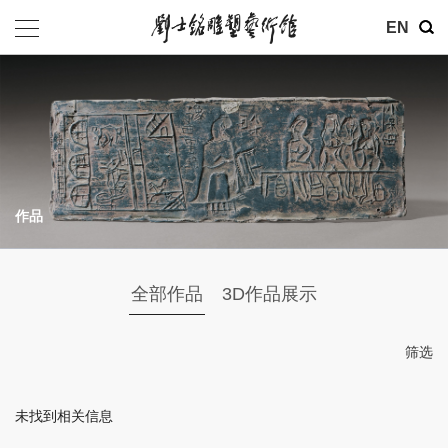
其他
EN
基金会
介绍
公告
作品
参观
地址：北京市朝阳区育慧里3号
全部作品
3D作品展示
联系电话：010-84630465
电子邮箱：ymysyjzx@163.com
筛选
微信公众号：刘士铭雕塑艺术馆
未找到相关信息