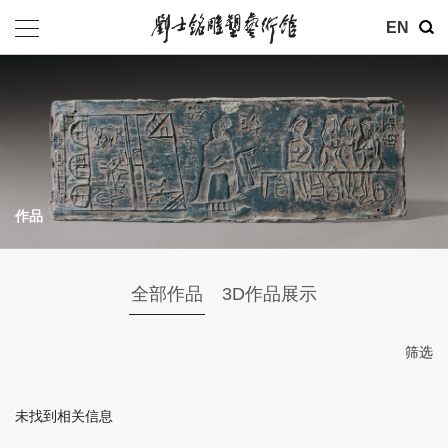
其他
EN
基金会
介绍
公告
作品
参观
地址：北京市朝阳区育慧里3号
全部作品
3D作品展示
联系电话：010-84630465
电子邮箱：ymysyjzx@163.com
筛选
微信公众号：刘士铭雕塑艺术馆
未找到相关信息