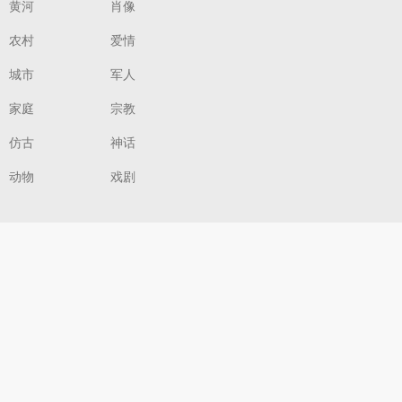
黄河
肖像
农村
爱情
城市
军人
家庭
宗教
仿古
神话
动物
戏剧