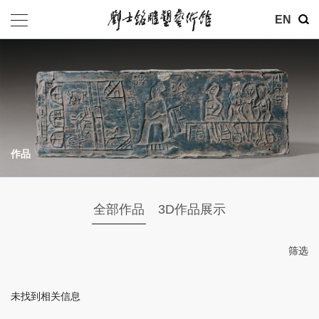
其他
EN
基金会
介绍
公告
作品
参观
地址：北京市朝阳区育慧里3号
全部作品
3D作品展示
联系电话：010-84630465
电子邮箱：ymysyjzx@163.com
筛选
微信公众号：刘士铭雕塑艺术馆
未找到相关信息