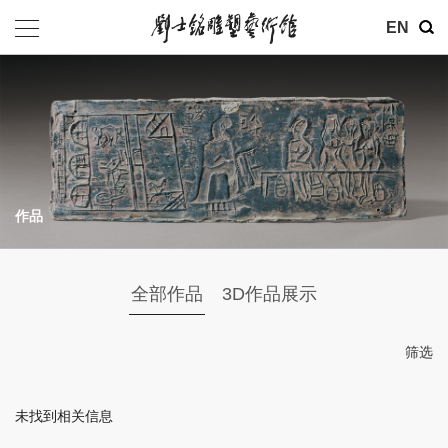
其他
EN
基金会
介绍
公告
作品
参观
地址：北京市朝阳区育慧里3号
全部作品
3D作品展示
联系电话：010-84630465
电子邮箱：ymysyjzx@163.com
筛选
微信公众号：刘士铭雕塑艺术馆
未找到相关信息