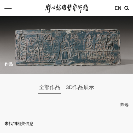
其他
EN
基金会
介绍
公告
作品
参观
地址：北京市朝阳区育慧里3号
全部作品
3D作品展示
联系电话：010-84630465
电子邮箱：ymysyjzx@163.com
筛选
微信公众号：刘士铭雕塑艺术馆
未找到相关信息