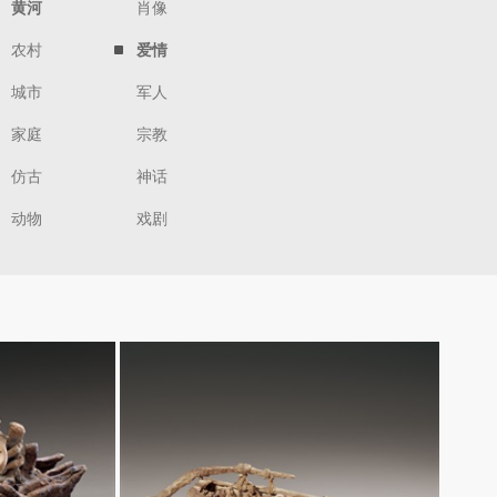
黄河
肖像
农村
爱情
城市
军人
家庭
宗教
仿古
神话
动物
戏剧