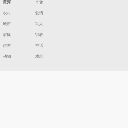
黄河
肖像
农村
爱情
城市
军人
家庭
宗教
仿古
神话
动物
戏剧