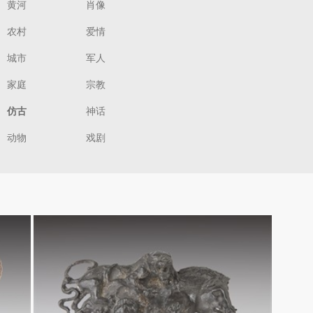
黄河
肖像
农村
爱情
城市
军人
家庭
宗教
仿古
神话
动物
戏剧