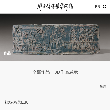
其他
EN
基金会
介绍
公告
作品
参观
地址：北京市朝阳区育慧里3号
全部作品
3D作品展示
联系电话：010-84630465
电子邮箱：ymysyjzx@163.com
筛选
微信公众号：刘士铭雕塑艺术馆
未找到相关信息