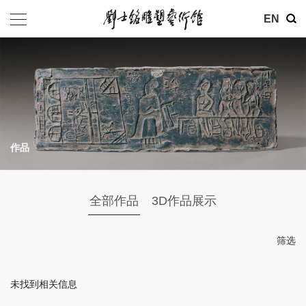
其他
EN
基金会
介绍
公告
作品
参观
地址：北京市朝阳区育慧里3号
全部作品
3D作品展示
联系电话：010-84630465
电子邮箱：ymysyjzx@163.com
筛选
微信公众号：刘士铭雕塑艺术馆
未找到相关信息