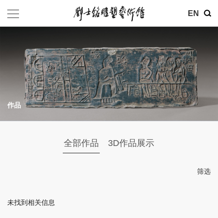
其他
EN
基金会
介绍
公告
作品
参观
地址：北京市朝阳区育慧里3号
全部作品
3D作品展示
联系电话：010-84630465
电子邮箱：ymysyjzx@163.com
筛选
微信公众号：刘士铭雕塑艺术馆
未找到相关信息