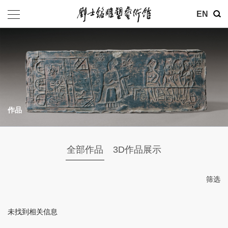
其他
EN
基金会
介绍
公告
作品
参观
地址：北京市朝阳区育慧里3号
全部作品
3D作品展示
联系电话：010-84630465
电子邮箱：ymysyjzx@163.com
筛选
微信公众号：刘士铭雕塑艺术馆
未找到相关信息