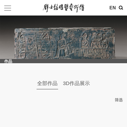
其他
EN
基金会
介绍
公告
作品
参观
地址：北京市朝阳区育慧里3号
全部作品
3D作品展示
联系电话：010-84630465
电子邮箱：ymysyjzx@163.com
筛选
微信公众号：刘士铭雕塑艺术馆