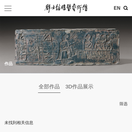
其他
EN
基金会
介绍
公告
作品
参观
地址：北京市朝阳区育慧里3号
全部作品
3D作品展示
联系电话：010-84630465
电子邮箱：ymysyjzx@163.com
筛选
微信公众号：刘士铭雕塑艺术馆
未找到相关信息