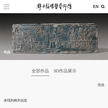
其他
EN
基金会
介绍
公告
作品
参观
地址：北京市朝阳区育慧里3号
全部作品
3D作品展示
联系电话：010-84630465
电子邮箱：ymysyjzx@163.com
筛选
微信公众号：刘士铭雕塑艺术馆
未找到相关信息