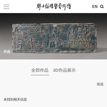
其他
EN
基金会
介绍
公告
作品
参观
地址：北京市朝阳区育慧里3号
全部作品
3D作品展示
联系电话：010-84630465
电子邮箱：ymysyjzx@163.com
筛选
微信公众号：刘士铭雕塑艺术馆
未找到相关信息