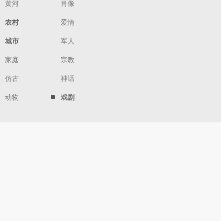
黄河
肖像
农村
爱情
城市
军人
家庭
宗教
仿古
神话
动物
戏剧