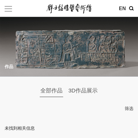
其他
EN
基金会
介绍
公告
作品
参观
地址：北京市朝阳区育慧里3号
全部作品
3D作品展示
联系电话：010-84630465
电子邮箱：ymysyjzx@163.com
筛选
微信公众号：刘士铭雕塑艺术馆
未找到相关信息