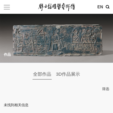
其他
EN
基金会
介绍
公告
作品
参观
地址：北京市朝阳区育慧里3号
全部作品
3D作品展示
联系电话：010-84630465
电子邮箱：ymysyjzx@163.com
筛选
微信公众号：刘士铭雕塑艺术馆
未找到相关信息